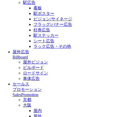
駅広告
看板
駅ポスター
ビジョン/サイネージ
フラッグ/バナー広告
柱巻広告
駅ステッカー
シート広告
ラック広告・その他
屋外広告
Billboard
屋外ビジョン
ビルボード
ロードサイン
車体広告
セールス
プロモーション
SalesPromotion
京都
大阪
屋内
屋外