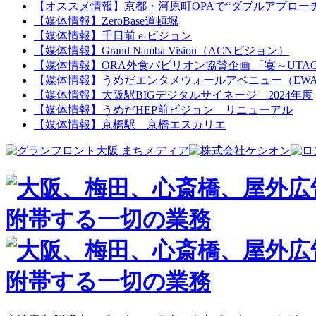
【オススメ情報】京都・河原町OPAで“ダブルアプロー
【媒体情報】ZeroBase道頓堀
【媒体情報】千日前 e-ビジョン
【媒体情報】Grand Namba Vision（ACNビジョン）
【媒体情報】ORA外食パビリオン協賛企画 「宴～UTA
【媒体情報】うめだエンタメウォールアベニュー（EW
【媒体情報】大阪駅BIGデジタルサイネージ 2024年度
【媒体情報】うめだHEP前ビジョン リニューアル
【媒体情報】京橋駅 京橋エスカリエ