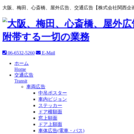
大阪、梅田、心斎橋、屋外広告、交通広告【株式会社関西企画
06-6532-5260
E-Mail
ホーム
Home
交通広告
Transit
車両広告
中吊ポスター
車内ビジョン
ステッカー
ドア横額面
窓上額面
ドア上額面
車体広告(電車・バス)