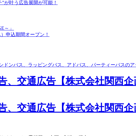
チ”が叶う広告展開が可能！
GE～」
A）申込期間オープン！