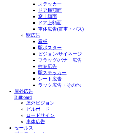
ステッカー
ドア横額面
窓上額面
ドア上額面
車体広告(電車・バス)
駅広告
看板
駅ポスター
ビジョン/サイネージ
フラッグ/バナー広告
柱巻広告
駅ステッカー
シート広告
ラック広告・その他
屋外広告
Billboard
屋外ビジョン
ビルボード
ロードサイン
車体広告
セールス