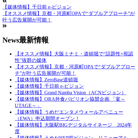
【媒体情報】千日前 e-ビジョン
【オススメ情報】京都・河原町OPAで“ダブルアプローチ”が
叶う広告展開が可能！
News
最新情報
【オススメ情報】大阪ミナミ・道頓堀で“話題性×視認
性”抜群の媒体
【オススメ情報】京都・河原町OPAで“ダブルアプロー
チ”が叶う広告展開が可能！
【媒体情報】ZeroBase道頓堀
【媒体情報】千日前 e-ビジョン
【媒体情報】Grand Namba Vision（ACNビジョン）
【媒体情報】ORA外食パビリオン協賛企画 「宴～
UTAGE～」
【媒体情報】うめだエンタメウォールアベニュー
（EWA）申込期間オープン！
【媒体情報】大阪駅BIGデジタルサイネージ 2024年
度
【媒体情報】うめだHEP前ビジョン リニューアル