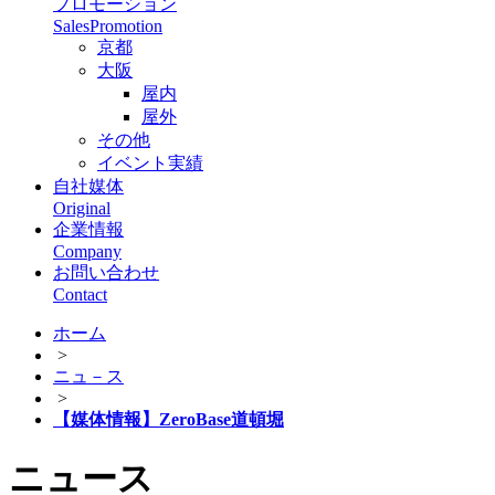
プロモーション
SalesPromotion
京都
大阪
屋内
屋外
その他
イベント実績
自社媒体
Original
企業情報
Company
お問い合わせ
Contact
ホーム
>
ニュ－ス
>
【媒体情報】ZeroBase道頓堀
ニュース