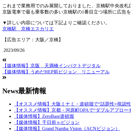
これまで業務用でのみ展開しておりました、京橋駅中央改札
京阪電車で最も乗客数の多い京橋駅の1番目立つ場所に広告
▼詳しい内容については下記よりご確認ください。
京橋駅 京橋エスカリエ
【広告エリア：大阪／京橋】
2023/09/26
【媒体情報】京阪 天満橋インパクトデジタル
【媒体情報】うめだHEP前ビジョン リニューアル
News
最新情報
【オススメ情報】大阪ミナミ・道頓堀で“話題性×視認性
【オススメ情報】京都・河原町OPAで“ダブルアプロー
【媒体情報】ZeroBase道頓堀
【媒体情報】千日前 e-ビジョン
【媒体情報】Grand Namba Vision（ACNビジョン）