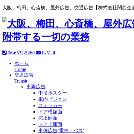
大阪、梅田、心斎橋、屋外広告、交通広告【株式会社関西企画
06-6532-5260
E-Mail
ホーム
Home
交通広告
Transit
車両広告
中吊ポスター
車内ビジョン
ステッカー
ドア横額面
窓上額面
ドア上額面
車体広告(電車・バス)