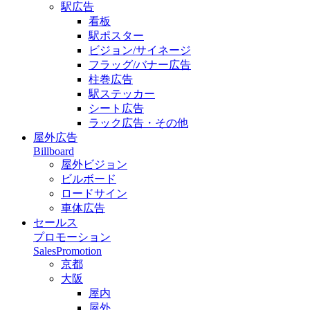
駅広告
看板
駅ポスター
ビジョン/サイネージ
フラッグ/バナー広告
柱巻広告
駅ステッカー
シート広告
ラック広告・その他
屋外広告
Billboard
屋外ビジョン
ビルボード
ロードサイン
車体広告
セールス
プロモーション
SalesPromotion
京都
大阪
屋内
屋外