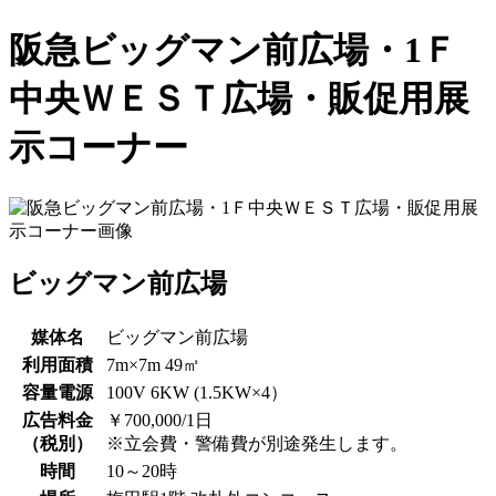
阪急ビッグマン前広場・1Ｆ
中央ＷＥＳＴ広場・販促用展
示コーナー
ビッグマン前広場
媒体名
ビッグマン前広場
利用面積
7m×7m 49㎡
容量電源
100V 6KW (1.5KW×4）
広告料金
￥700,000/1日
（税別）
※立会費・警備費が別途発生します。
時間
10～20時