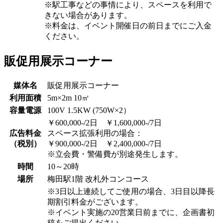
※駅工事などの事情により、スペースを利用で
きない場合があります。
※料金は、イベント開催日の前日までにご入金
ください。
販促用展示コーナー
媒体名
販促用展示コーナー
利用面積
5m×2m 10㎡
容量電源
100V 1.5KW (750W×2）
￥600,000-/2日 ￥1,600,000-/7日
広告料金
スペース拡張利用の場合：
（税別）
￥900,000-/2日 ￥2,400,000-/7日
※立会費・警備費が別途発生します。
時間
10～20時
場所
梅田駅1階 改札外コンコース
※3日以上連続してご使用の場合、3日目以降長
期割引料金がございます。
※イベント実施の20営業日前までに、企画書初
稿をご提出ください。