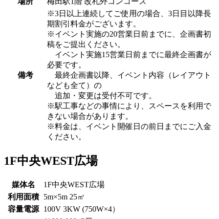
場所
梅田駅1階 改札外コンコース
※3日以上連続してご使用の場合、3日目以降長
期割引料金がございます。
※イベント実施の20営業日前までに、企画書初
稿をご提出ください。
イベント実施15営業日前までに最終企画書が
必要です。
備考
最終企画書以降、イベント内容（レイアウト
なども全て）の
追加・変更は受付不可です。
※駅工事などの事情により、スペースを利用で
きない場合があります。
※料金は、イベント開催日の前日までにご入金
ください。
1F中央WEST広場
媒体名
1F中央WEST広場
利用面積
5m×5m 25㎡
容量電源
100V 3KW (750W×4）