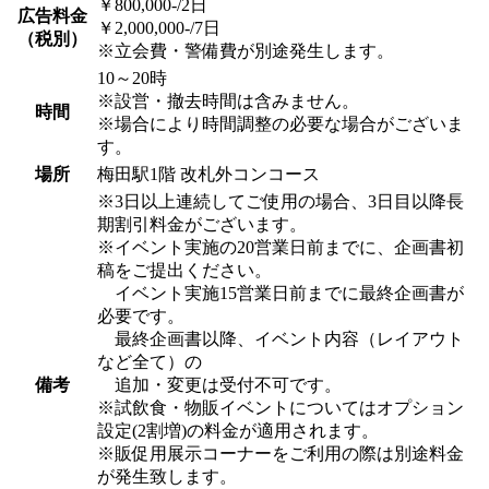
￥800,000-/2日
広告料金
￥2,000,000-/7日
（税別）
※立会費・警備費が別途発生します。
10～20時
※設営・撤去時間は含みません。
時間
※場合により時間調整の必要な場合がございま
す。
場所
梅田駅1階 改札外コンコース
※3日以上連続してご使用の場合、3日目以降長
期割引料金がございます。
※イベント実施の20営業日前までに、企画書初
稿をご提出ください。
イベント実施15営業日前までに最終企画書が
必要です。
最終企画書以降、イベント内容（レイアウト
など全て）の
備考
追加・変更は受付不可です。
※試飲食・物販イベントについてはオプション
設定(2割増)の料金が適用されます。
※販促用展示コーナーをご利用の際は別途料金
が発生致します。