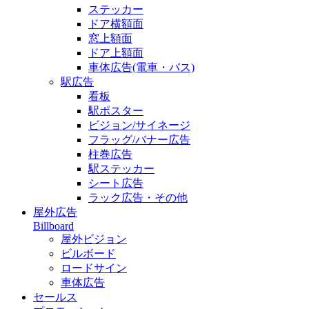
ステッカー
ドア横額面
窓上額面
ドア上額面
車体広告(電車・バス)
駅広告
看板
駅ポスター
ビジョン/サイネージ
フラッグ/バナー広告
柱巻広告
駅ステッカー
シート広告
ラック広告・その他
屋外広告
Billboard
屋外ビジョン
ビルボード
ロードサイン
車体広告
セールス