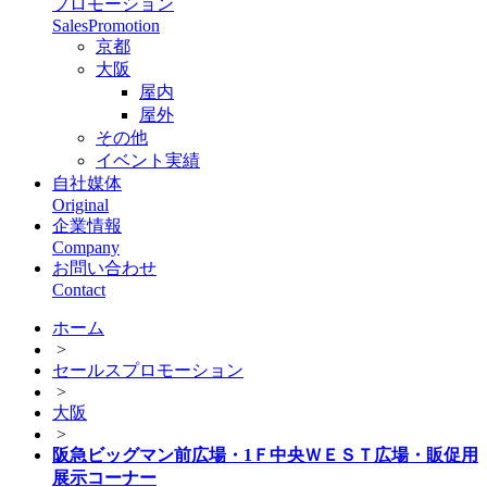
プロモーション
SalesPromotion
京都
大阪
屋内
屋外
その他
イベント実績
自社媒体
Original
企業情報
Company
お問い合わせ
Contact
ホーム
>
セールスプロモーション
>
大阪
>
阪急ビッグマン前広場・1Ｆ中央ＷＥＳＴ広場・販促用
展示コーナー