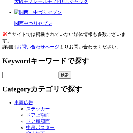
大阪モノレールモノFULLジャック
関西中づりセブン
※
当サイトでは掲載されていない媒体情報も多数ございま
す。
詳細は
お問い合わせページ
よりお問い合わせください。
Keyword
キーワードで探す
Category
カテゴリで探す
車両広告
ステッカー
ドア上額面
ドア横額面
中吊ポスター