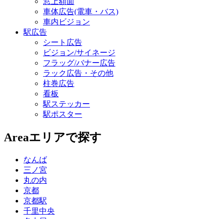
窓上額面
車体広告(電車・バス)
車内ビジョン
駅広告
シート広告
ビジョン/サイネージ
フラッグ/バナー広告
ラック広告・その他
柱巻広告
看板
駅ステッカー
駅ポスター
Area
エリアで探す
なんば
三ノ宮
丸の内
京都
京都駅
千里中央