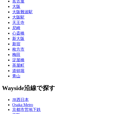
名古屋
大阪
大阪難波駅
大阪駅
天王寺
尼崎
心斎橋
新大阪
新宿
枚方市
梅田
淀屋橋
茶屋町
道頓堀
青山
Wayside
沿線で探す
JR西日本
Osaka Metro
京都市営地下鉄