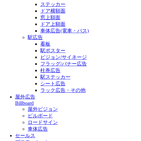
ステッカー
ドア横額面
窓上額面
ドア上額面
車体広告(電車・バス)
駅広告
看板
駅ポスター
ビジョン/サイネージ
フラッグ/バナー広告
柱巻広告
駅ステッカー
シート広告
ラック広告・その他
屋外広告
Billboard
屋外ビジョン
ビルボード
ロードサイン
車体広告
セールス