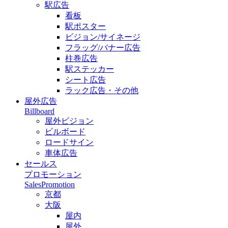
駅広告
看板
駅ポスター
ビジョン/サイネージ
フラッグ/バナー広告
柱巻広告
駅ステッカー
シート広告
ラック広告・その他
屋外広告
Billboard
屋外ビジョン
ビルボード
ロードサイン
車体広告
セールス
プロモーション
SalesPromotion
京都
大阪
屋内
屋外