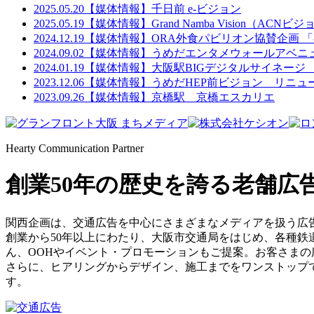
2025.05.20
【媒体情報】千日前 e-ビジョン
2025.05.19
【媒体情報】Grand Namba Vision（ACNビ
2024.12.19
【媒体情報】ORA外食パビリオン協賛企画 「
2024.09.02
【媒体情報】うめだエンタメウォールアベニ
2024.01.19
【媒体情報】大阪駅BIGデジタルサイネージ 2
2023.12.06
【媒体情報】うめだHEP前ビジョン リニュ
2023.09.26
【媒体情報】京橋駅 京橋エスカリエ
Hearty Communication Partner
創業50年の歴史を誇る老舗広
関西企画は、交通広告を中心にさまざまなメディアを扱う広
創業から50年以上にわたり、大阪市交通局をはじめ、各種
ん、OOHやイベント・プロモーションもご提案。お客さま
さらに、ヒアリングからデザイン、施工までをワンストップ
す。