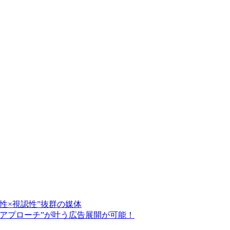
性×視認性”抜群の媒体
ルアプローチ”が叶う広告展開が可能！