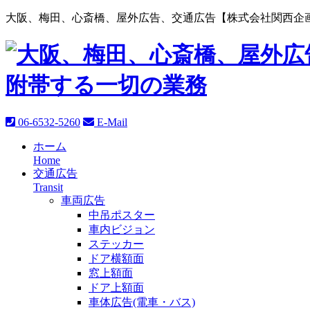
大阪、梅田、心斎橋、屋外広告、交通広告【株式会社関西企画
06-6532-5260
E-Mail
ホーム
Home
交通広告
Transit
車両広告
中吊ポスター
車内ビジョン
ステッカー
ドア横額面
窓上額面
ドア上額面
車体広告(電車・バス)