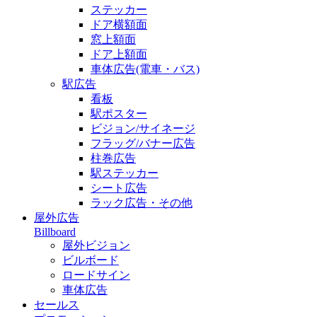
ステッカー
ドア横額面
窓上額面
ドア上額面
車体広告(電車・バス)
駅広告
看板
駅ポスター
ビジョン/サイネージ
フラッグ/バナー広告
柱巻広告
駅ステッカー
シート広告
ラック広告・その他
屋外広告
Billboard
屋外ビジョン
ビルボード
ロードサイン
車体広告
セールス