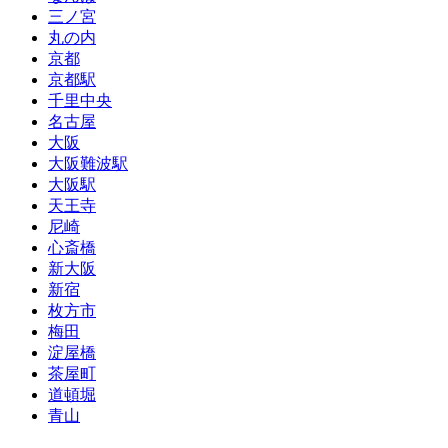
三ノ宮
丸の内
京都
京都駅
千里中央
名古屋
大阪
大阪難波駅
大阪駅
天王寺
尼崎
心斎橋
新大阪
新宿
枚方市
梅田
淀屋橋
茶屋町
道頓堀
青山