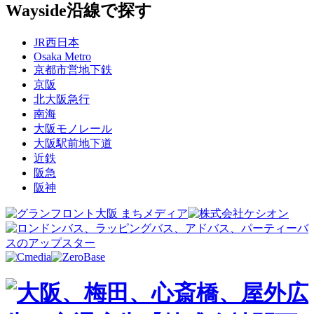
Wayside
沿線で探す
JR西日本
Osaka Metro
京都市営地下鉄
京阪
北大阪急行
南海
大阪モノレール
大阪駅前地下道
近鉄
阪急
阪神