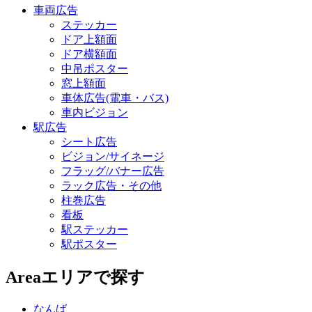
車両広告
ステッカー
ドア上額面
ドア横額面
中吊ポスター
窓上額面
車体広告(電車・バス)
車内ビジョン
駅広告
シート広告
ビジョン/サイネージ
フラッグ/バナー広告
ラック広告・その他
柱巻広告
看板
駅ステッカー
駅ポスター
Area
エリアで探す
なんば