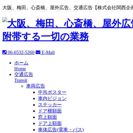
大阪、梅田、心斎橋、屋外広告、交通広告【株式会社関西企画
06-6532-5260
E-Mail
ホーム
Home
交通広告
Transit
車両広告
中吊ポスター
車内ビジョン
ステッカー
ドア横額面
窓上額面
ドア上額面
車体広告(電車・バス)