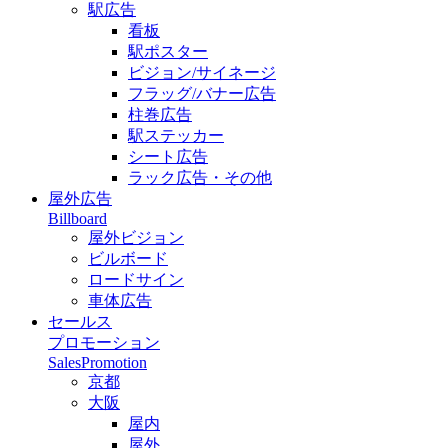
駅広告
看板
駅ポスター
ビジョン/サイネージ
フラッグ/バナー広告
柱巻広告
駅ステッカー
シート広告
ラック広告・その他
屋外広告
Billboard
屋外ビジョン
ビルボード
ロードサイン
車体広告
セールス
プロモーション
SalesPromotion
京都
大阪
屋内
屋外