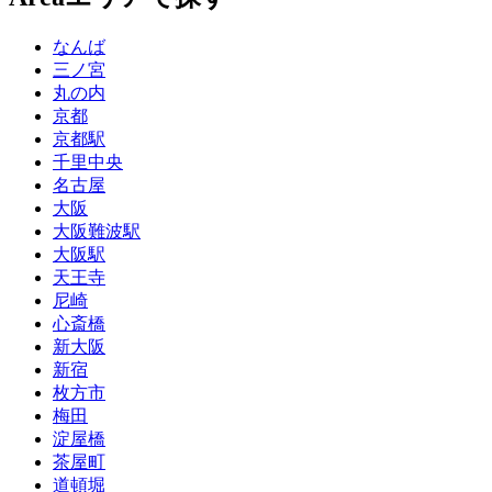
なんば
三ノ宮
丸の内
京都
京都駅
千里中央
名古屋
大阪
大阪難波駅
大阪駅
天王寺
尼崎
心斎橋
新大阪
新宿
枚方市
梅田
淀屋橋
茶屋町
道頓堀