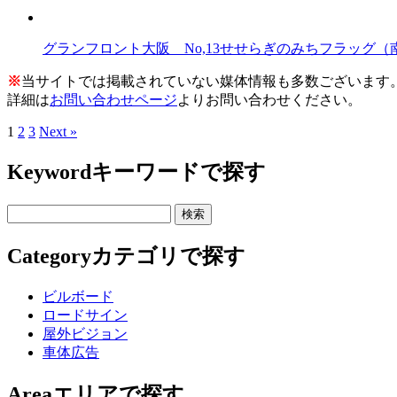
グランフロント大阪 No,13せせらぎのみちフラッグ（
※
当サイトでは掲載されていない媒体情報も多数ございます
詳細は
お問い合わせページ
よりお問い合わせください。
1
2
3
Next »
Keyword
キーワードで探す
Category
カテゴリで探す
ビルボード
ロードサイン
屋外ビジョン
車体広告
Area
エリアで探す