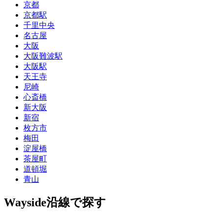
京都
京都駅
千里中央
名古屋
大阪
大阪難波駅
大阪駅
天王寺
尼崎
心斎橋
新大阪
新宿
枚方市
梅田
淀屋橋
茶屋町
道頓堀
青山
Wayside
沿線で探す