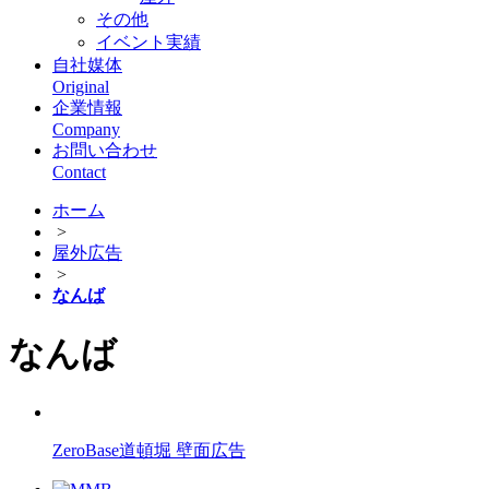
その他
イベント実績
自社媒体
Original
企業情報
Company
お問い合わせ
Contact
ホーム
>
屋外広告
>
なんば
なんば
ZeroBase道頓堀 壁面広告