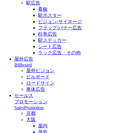
駅広告
看板
駅ポスター
ビジョン/サイネージ
フラッグ/バナー広告
柱巻広告
駅ステッカー
シート広告
ラック広告・その他
屋外広告
Billboard
屋外ビジョン
ビルボード
ロードサイン
車体広告
セールス
プロモーション
SalesPromotion
京都
大阪
屋内
屋外