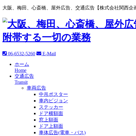
大阪、梅田、心斎橋、屋外広告、交通広告【株式会社関西企画
06-6532-5260
E-Mail
ホーム
Home
交通広告
Transit
車両広告
中吊ポスター
車内ビジョン
ステッカー
ドア横額面
窓上額面
ドア上額面
車体広告(電車・バス)