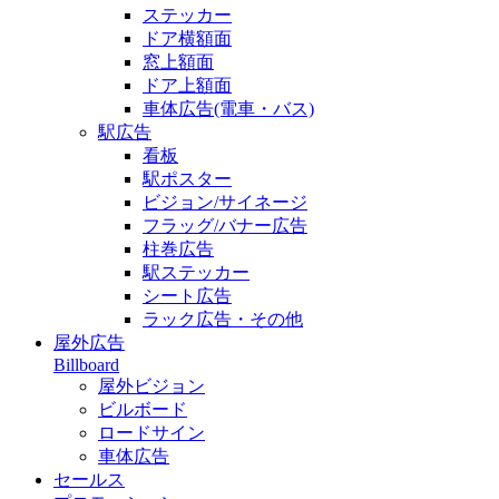
ステッカー
ドア横額面
窓上額面
ドア上額面
車体広告(電車・バス)
駅広告
看板
駅ポスター
ビジョン/サイネージ
フラッグ/バナー広告
柱巻広告
駅ステッカー
シート広告
ラック広告・その他
屋外広告
Billboard
屋外ビジョン
ビルボード
ロードサイン
車体広告
セールス