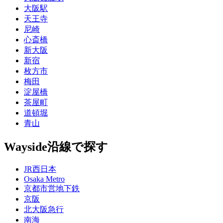
大阪駅
天王寺
尼崎
心斎橋
新大阪
新宿
枚方市
梅田
淀屋橋
茶屋町
道頓堀
青山
Wayside
沿線で探す
JR西日本
Osaka Metro
京都市営地下鉄
京阪
北大阪急行
南海