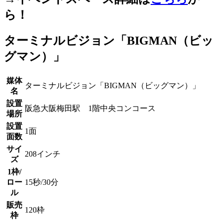
ら！
ターミナルビジョン「BIGMAN（ビッ
グマン）」
媒体
ターミナルビジョン「BIGMAN（ビッグマン）」
名
設置
阪急大阪梅田駅 1階中央コンコース
場所
設置
1面
面数
サイ
208インチ
ズ
1枠/
ロー
15秒/30分
ル
販売
120枠
枠