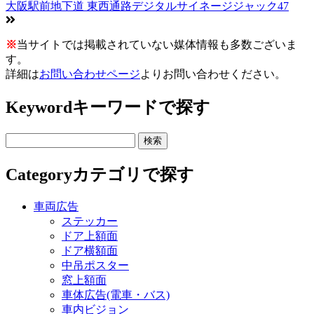
大阪駅前地下道 東西通路デジタルサイネージジャック47
※
当サイトでは掲載されていない媒体情報も多数ございま
す。
詳細は
お問い合わせページ
よりお問い合わせください。
Keyword
キーワードで探す
Category
カテゴリで探す
車両広告
ステッカー
ドア上額面
ドア横額面
中吊ポスター
窓上額面
車体広告(電車・バス)
車内ビジョン