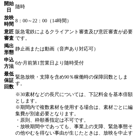
開始
随時
日
放映
8：00～22：00（14時間）
時間
意匠
阪急電鉄によるクライアント審査及び意匠審査が必要
審査
です。
掲出
静止画または動画（音声あり対応可）
形態
申込
6か月前第1営業日より随時受付
方法
最低
緊急放映・支障を含め90％稼働時の保障回数としま
保証
す。
回数
※30素材などの長尺については、下記料金を基本倍額
とします。
※期間内で複数素材を使用する場合は、素材ごとに編
集費が別途必要となります。
・原則、枠順番指定は不可です。
・放映期間中であっても、事業上の支障、緊急事態そ
の他やむを得ない事由が生じたときは、放映を中止す