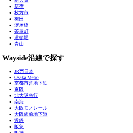
新大阪
新宿
枚方市
梅田
淀屋橋
茶屋町
道頓堀
青山
Wayside
沿線で探す
JR西日本
Osaka Metro
京都市営地下鉄
京阪
北大阪急行
南海
大阪モノレール
大阪駅前地下道
近鉄
阪急
阪神