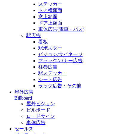
ステッカー
ドア横額面
窓上額面
ドア上額面
車体広告(電車・バス)
駅広告
看板
駅ポスター
ビジョン/サイネージ
フラッグ/バナー広告
柱巻広告
駅ステッカー
シート広告
ラック広告・その他
屋外広告
Billboard
屋外ビジョン
ビルボード
ロードサイン
車体広告
セールス