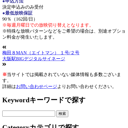
●申込方法
決定申込みのみ受付
●最低放映保証
90％（162回/日）
※毎週月曜日での放映切り替えとなります。
※特殊な放映パターンなどをご希望の場合は、別途オプショ
ン料金が発生いたします。
梅田８MAN（エイトマン） １号/２号
大阪駅BIGデジタルサイネージ
※
当サイトでは掲載されていない媒体情報も多数ございま
す。
詳細は
お問い合わせページ
よりお問い合わせください。
Keyword
キーワードで探す
Category
カテゴリで探す