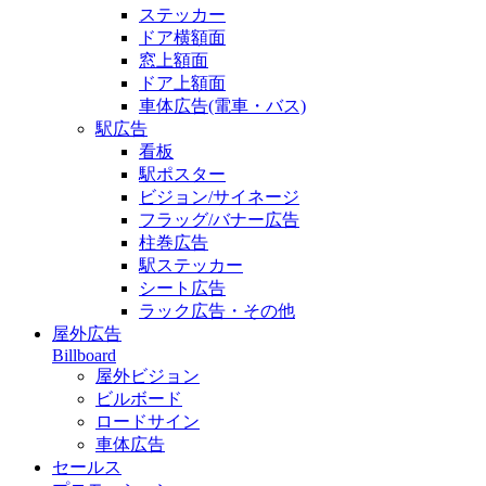
ステッカー
ドア横額面
窓上額面
ドア上額面
車体広告(電車・バス)
駅広告
看板
駅ポスター
ビジョン/サイネージ
フラッグ/バナー広告
柱巻広告
駅ステッカー
シート広告
ラック広告・その他
屋外広告
Billboard
屋外ビジョン
ビルボード
ロードサイン
車体広告
セールス