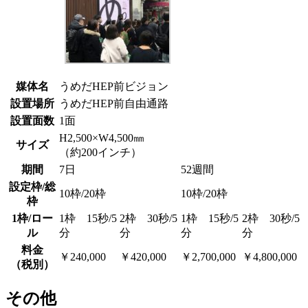
媒体名
うめだHEP前ビジョン
設置場所
うめだHEP前自由通路
設置面数
1面
H2,500×W4,500㎜
サイズ
（約200インチ）
期間
7日
52週間
設定枠/総
10枠/20枠
10枠/20枠
枠
1枠/ロー
1枠 15秒/5
2枠 30秒/5
1枠 15秒/5
2枠 30秒/5
ル
分
分
分
分
料金
￥240,000
￥420,000
￥2,700,000
￥4,800,000
（税別）
その他