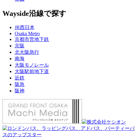
Wayside
沿線で探す
JR西日本
Osaka Metro
京都市営地下鉄
京阪
北大阪急行
南海
大阪モノレール
大阪駅前地下道
近鉄
阪急
阪神