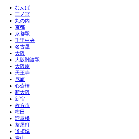
なんば
三ノ宮
丸の内
京都
京都駅
千里中央
名古屋
大阪
大阪難波駅
大阪駅
天王寺
尼崎
心斎橋
新大阪
新宿
枚方市
梅田
淀屋橋
茶屋町
道頓堀
青山