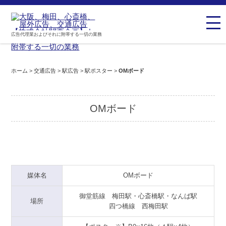
広告代理業およびそれに附帯する一切の業務
ホーム
>
交通広告
>
駅広告
>
駅ポスター
>
OMボード
OMボード
媒体名
OMボード
御堂筋線 梅田駅・心斎橋駅・なんば駅
場所
四つ橋線 西梅田駅