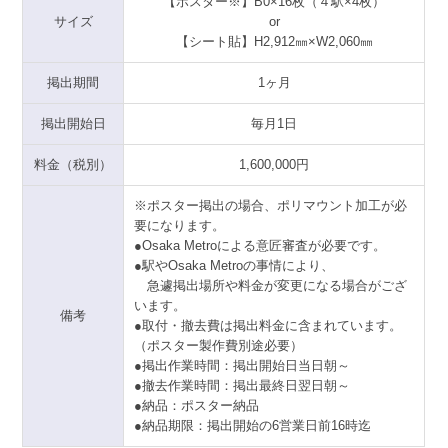
【ポスター※】B0×16枚（４駅×4枚）
サイズ
or
【シート貼】H2,912㎜×W2,060㎜
掲出期間
1ヶ月
掲出開始日
毎月1日
料金（税別）
1,600,000円
※ポスター掲出の場合、ポリマウント加工が必
要になります。
●Osaka Metroによる意匠審査が必要です。
●駅やOsaka Metroの事情により、
急遽掲出場所や料金が変更になる場合がござ
います。
備考
●取付・撤去費は掲出料金に含まれています。
（ポスター製作費別途必要）
●掲出作業時間：掲出開始日当日朝～
●撤去作業時間：掲出最終日翌日朝～
●納品：ポスター納品
●納品期限：掲出開始の6営業日前16時迄