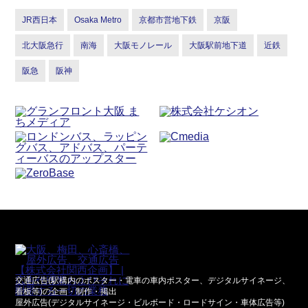
JR西日本
Osaka Metro
京都市営地下鉄
京阪
北大阪急行
南海
大阪モノレール
大阪駅前地下道
近鉄
阪急
阪神
交通広告(駅構内のポスター・電車の車内ポスター、デジタルサイネージ、
看板等)の企画・制作・掲出
屋外広告(デジタルサイネージ・ビルボード・ロードサイン・車体広告等)