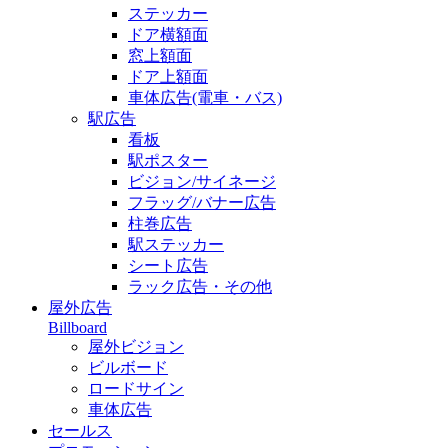
ステッカー
ドア横額面
窓上額面
ドア上額面
車体広告(電車・バス)
駅広告
看板
駅ポスター
ビジョン/サイネージ
フラッグ/バナー広告
柱巻広告
駅ステッカー
シート広告
ラック広告・その他
屋外広告
Billboard
屋外ビジョン
ビルボード
ロードサイン
車体広告
セールス