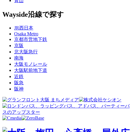
青山
Wayside
沿線で探す
JR西日本
Osaka Metro
京都市営地下鉄
京阪
北大阪急行
南海
大阪モノレール
大阪駅前地下道
近鉄
阪急
阪神