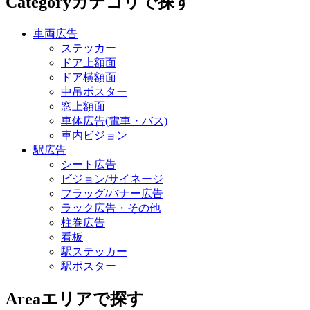
Category
カテゴリで探す
車両広告
ステッカー
ドア上額面
ドア横額面
中吊ポスター
窓上額面
車体広告(電車・バス)
車内ビジョン
駅広告
シート広告
ビジョン/サイネージ
フラッグ/バナー広告
ラック広告・その他
柱巻広告
看板
駅ステッカー
駅ポスター
Area
エリアで探す