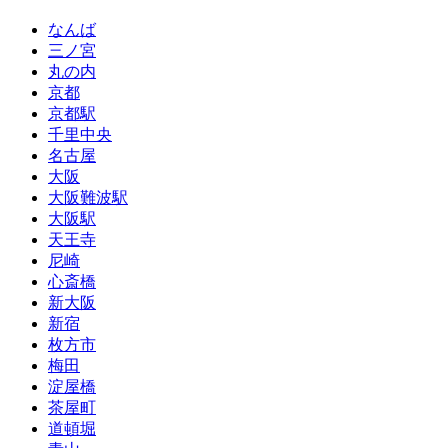
なんば
三ノ宮
丸の内
京都
京都駅
千里中央
名古屋
大阪
大阪難波駅
大阪駅
天王寺
尼崎
心斎橋
新大阪
新宿
枚方市
梅田
淀屋橋
茶屋町
道頓堀