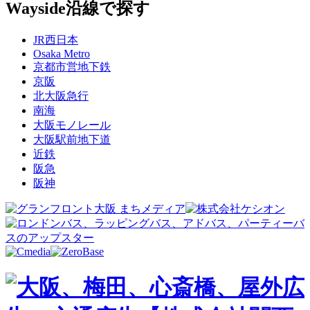
Wayside
沿線で探す
JR西日本
Osaka Metro
京都市営地下鉄
京阪
北大阪急行
南海
大阪モノレール
大阪駅前地下道
近鉄
阪急
阪神