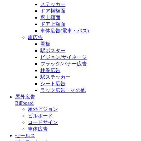
ステッカー
ドア横額面
窓上額面
ドア上額面
車体広告(電車・バス)
駅広告
看板
駅ポスター
ビジョン/サイネージ
フラッグ/バナー広告
柱巻広告
駅ステッカー
シート広告
ラック広告・その他
屋外広告
Billboard
屋外ビジョン
ビルボード
ロードサイン
車体広告
セールス