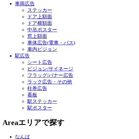
車両広告
ステッカー
ドア上額面
ドア横額面
中吊ポスター
窓上額面
車体広告(電車・バス)
車内ビジョン
駅広告
シート広告
ビジョン/サイネージ
フラッグ/バナー広告
ラック広告・その他
柱巻広告
看板
駅ステッカー
駅ポスター
Area
エリアで探す
なんば