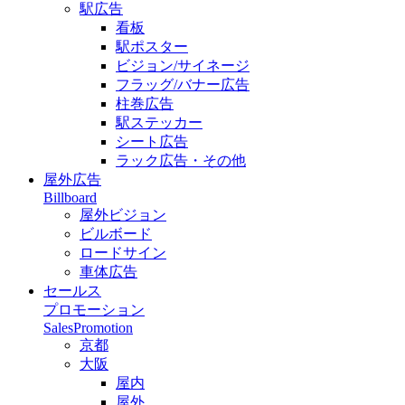
駅広告
看板
駅ポスター
ビジョン/サイネージ
フラッグ/バナー広告
柱巻広告
駅ステッカー
シート広告
ラック広告・その他
屋外広告
Billboard
屋外ビジョン
ビルボード
ロードサイン
車体広告
セールス
プロモーション
SalesPromotion
京都
大阪
屋内
屋外