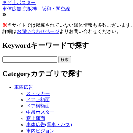
まど上ポスター
車体広告 京阪神、阪和・関空線
※
当サイトでは掲載されていない媒体情報も多数ございます
詳細は
お問い合わせページ
よりお問い合わせください。
Keyword
キーワードで探す
Category
カテゴリで探す
車両広告
ステッカー
ドア上額面
ドア横額面
中吊ポスター
窓上額面
車体広告(電車・バス)
車内ビジョン