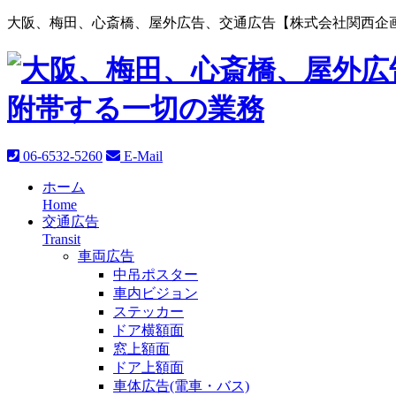
大阪、梅田、心斎橋、屋外広告、交通広告【株式会社関西企画
06-6532-5260
E-Mail
ホーム
Home
交通広告
Transit
車両広告
中吊ポスター
車内ビジョン
ステッカー
ドア横額面
窓上額面
ドア上額面
車体広告(電車・バス)