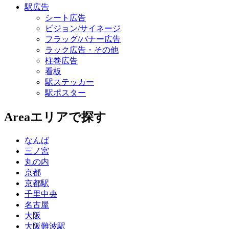
駅広告
シート広告
ビジョン/サイネージ
フラッグ/バナー広告
ラック広告・その他
柱巻広告
看板
駅ステッカー
駅ポスター
Area
エリアで探す
なんば
三ノ宮
丸の内
京都
京都駅
千里中央
名古屋
大阪
大阪難波駅