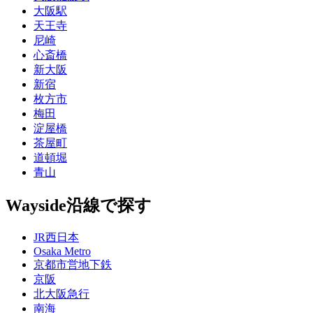
大阪駅
天王寺
尼崎
心斎橋
新大阪
新宿
枚方市
梅田
淀屋橋
茶屋町
道頓堀
青山
Wayside
沿線で探す
JR西日本
Osaka Metro
京都市営地下鉄
京阪
北大阪急行
南海