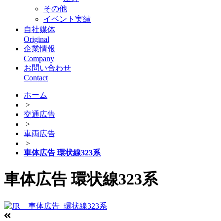
その他
イベント実績
自社媒体
Original
企業情報
Company
お問い合わせ
Contact
ホーム
>
交通広告
>
車両広告
>
車体広告 環状線323系
車体広告 環状線323系