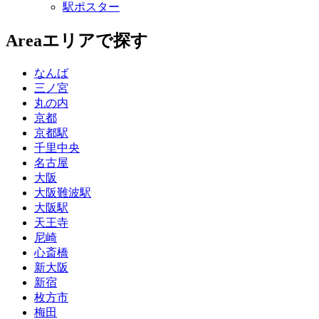
駅ポスター
Area
エリアで探す
なんば
三ノ宮
丸の内
京都
京都駅
千里中央
名古屋
大阪
大阪難波駅
大阪駅
天王寺
尼崎
心斎橋
新大阪
新宿
枚方市
梅田