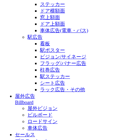
ステッカー
ドア横額面
窓上額面
ドア上額面
車体広告(電車・バス)
駅広告
看板
駅ポスター
ビジョン/サイネージ
フラッグ/バナー広告
柱巻広告
駅ステッカー
シート広告
ラック広告・その他
屋外広告
Billboard
屋外ビジョン
ビルボード
ロードサイン
車体広告
セールス