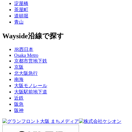
淀屋橋
茶屋町
道頓堀
青山
Wayside
沿線で探す
JR西日本
Osaka Metro
京都市営地下鉄
京阪
北大阪急行
南海
大阪モノレール
大阪駅前地下道
近鉄
阪急
阪神