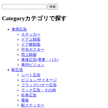
Category
カテゴリで探す
車両広告
ステッカー
ドア上額面
ドア横額面
中吊ポスター
窓上額面
車体広告(電車・バス)
車内ビジョン
駅広告
シート広告
ビジョン/サイネージ
フラッグ/バナー広告
ラック広告・その他
柱巻広告
看板
駅ステッカー