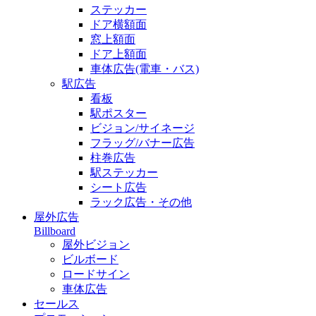
ステッカー
ドア横額面
窓上額面
ドア上額面
車体広告(電車・バス)
駅広告
看板
駅ポスター
ビジョン/サイネージ
フラッグ/バナー広告
柱巻広告
駅ステッカー
シート広告
ラック広告・その他
屋外広告
Billboard
屋外ビジョン
ビルボード
ロードサイン
車体広告
セールス