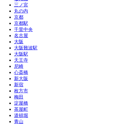
三ノ宮
丸の内
京都
京都駅
千里中央
名古屋
大阪
大阪難波駅
大阪駅
天王寺
尼崎
心斎橋
新大阪
新宿
枚方市
梅田
淀屋橋
茶屋町
道頓堀
青山