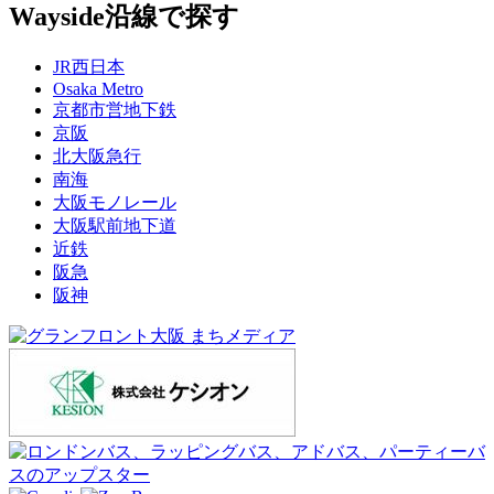
Wayside
沿線で探す
JR西日本
Osaka Metro
京都市営地下鉄
京阪
北大阪急行
南海
大阪モノレール
大阪駅前地下道
近鉄
阪急
阪神