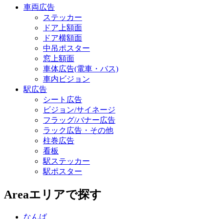
車両広告
ステッカー
ドア上額面
ドア横額面
中吊ポスター
窓上額面
車体広告(電車・バス)
車内ビジョン
駅広告
シート広告
ビジョン/サイネージ
フラッグ/バナー広告
ラック広告・その他
柱巻広告
看板
駅ステッカー
駅ポスター
Area
エリアで探す
なんば