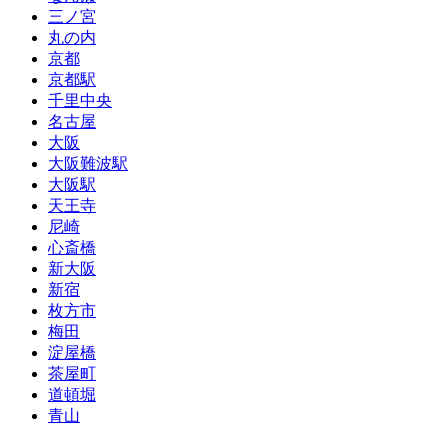
三ノ宮
丸の内
京都
京都駅
千里中央
名古屋
大阪
大阪難波駅
大阪駅
天王寺
尼崎
心斎橋
新大阪
新宿
枚方市
梅田
淀屋橋
茶屋町
道頓堀
青山