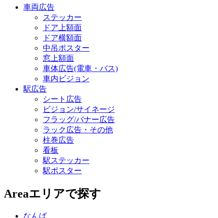
車両広告
ステッカー
ドア上額面
ドア横額面
中吊ポスター
窓上額面
車体広告(電車・バス)
車内ビジョン
駅広告
シート広告
ビジョン/サイネージ
フラッグ/バナー広告
ラック広告・その他
柱巻広告
看板
駅ステッカー
駅ポスター
Area
エリアで探す
なんば