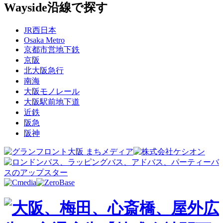
Wayside
沿線で探す
JR西日本
Osaka Metro
京都市営地下鉄
京阪
北大阪急行
南海
大阪モノレール
大阪駅前地下道
近鉄
阪急
阪神