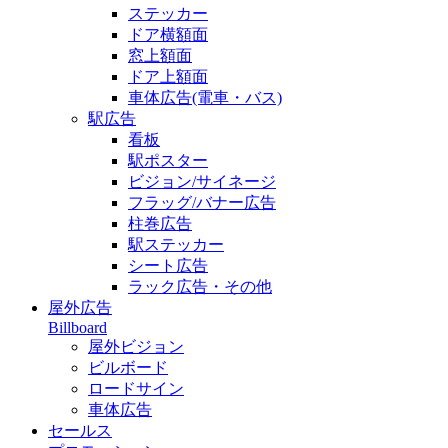
ステッカー
ドア横額面
窓上額面
ドア上額面
車体広告(電車・バス)
駅広告
看板
駅ポスター
ビジョン/サイネージ
フラッグ/バナー広告
柱巻広告
駅ステッカー
シート広告
ラック広告・その他
屋外広告
Billboard
屋外ビジョン
ビルボード
ロードサイン
車体広告
セールス