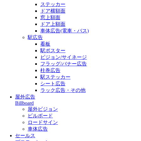
ステッカー
ドア横額面
窓上額面
ドア上額面
車体広告(電車・バス)
駅広告
看板
駅ポスター
ビジョン/サイネージ
フラッグ/バナー広告
柱巻広告
駅ステッカー
シート広告
ラック広告・その他
屋外広告
Billboard
屋外ビジョン
ビルボード
ロードサイン
車体広告
セールス