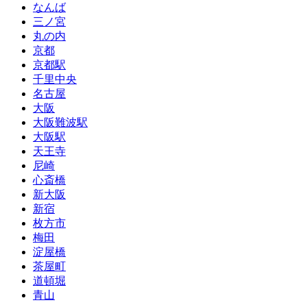
なんば
三ノ宮
丸の内
京都
京都駅
千里中央
名古屋
大阪
大阪難波駅
大阪駅
天王寺
尼崎
心斎橋
新大阪
新宿
枚方市
梅田
淀屋橋
茶屋町
道頓堀
青山