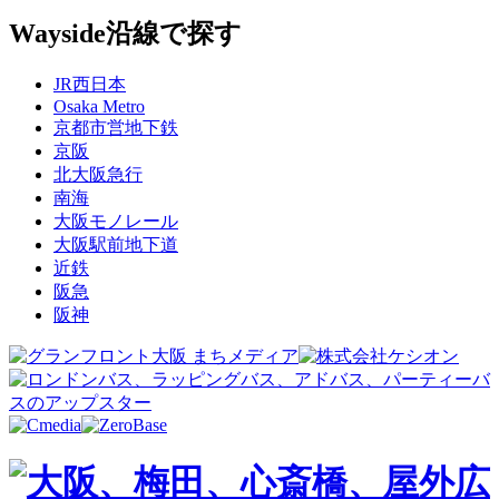
Wayside
沿線で探す
JR西日本
Osaka Metro
京都市営地下鉄
京阪
北大阪急行
南海
大阪モノレール
大阪駅前地下道
近鉄
阪急
阪神