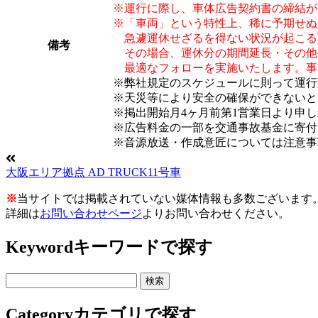
※運行に際し、車体広告契約書の締結が
※「車両」という特性上、稀に予期せぬ
急遽運休せざるを得ない状況が起こる
備考
その場合、運休分の期間延長・その他
最適なフォローを実施いたします。事
※弊社規定のスケジュールに則って運行
※天災等により安全の確保ができないと
※掲出開始月4ヶ月前第1営業日より申
※広告料金の一部を交通事故基金に寄付
※音源放送・作成意匠については注意事
大阪エリア拠点 AD TRUCK11号車
※
当サイトでは掲載されていない媒体情報も多数ございます
詳細は
お問い合わせページ
よりお問い合わせください。
Keyword
キーワードで探す
Category
カテゴリで探す