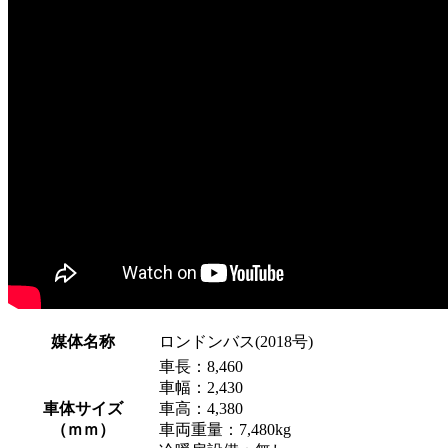
媒体名称
ロンドンバス(2018号)
車長：8,460
車幅：2,430
車体サイズ
車高：4,380
（ｍｍ）
車両重量：7,480kg