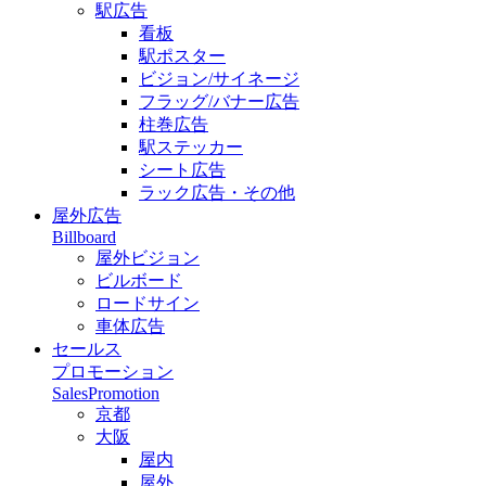
駅広告
看板
駅ポスター
ビジョン/サイネージ
フラッグ/バナー広告
柱巻広告
駅ステッカー
シート広告
ラック広告・その他
屋外広告
Billboard
屋外ビジョン
ビルボード
ロードサイン
車体広告
セールス
プロモーション
SalesPromotion
京都
大阪
屋内
屋外