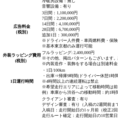
冷暖房設備：無し
音響設備：有り
3日間：1,100,000円
7日間：2,200,000円
14日間：4,100,000円
広告料金
28日間：6,700,000円
（税別）
追加1日：300,000円
※ドライバー人件費・車両燃料費・保険
※基本東京都のみ運行可能
フルラッピング: 2,400,000円
外装ラッピング費用
※その他、掲出パターンもございます。
(税別）
※内装造作・装飾をする場合は別途料金
・1日/100km
・出庫⇒帰庫9時間(ドライバー休憩1時間
1日運行時間
※4時間以上の連続運転は禁止
※希望走行エリアによって移動時間は前
例）車庫から渋谷への移動時間：約1時
クライアント審査：有り
デザイン審査：有り（入稿の2週間前ま
入稿日：走行開始日の1ヶ月前（校正2回
走行ルート確定：走行開始日の10営業日