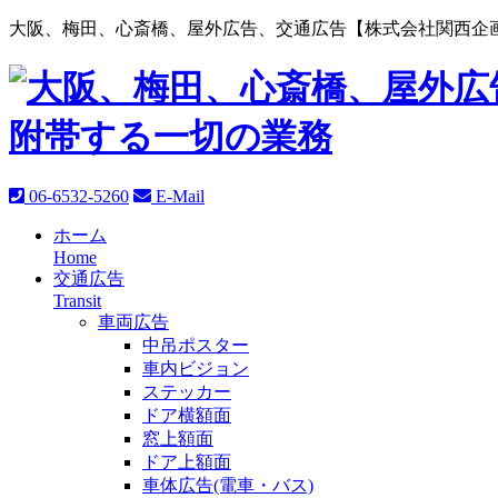
大阪、梅田、心斎橋、屋外広告、交通広告【株式会社関西企画
06-6532-5260
E-Mail
ホーム
Home
交通広告
Transit
車両広告
中吊ポスター
車内ビジョン
ステッカー
ドア横額面
窓上額面
ドア上額面
車体広告(電車・バス)