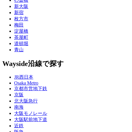
心斎橋
新大阪
新宿
枚方市
梅田
淀屋橋
茶屋町
道頓堀
青山
Wayside
沿線で探す
JR西日本
Osaka Metro
京都市営地下鉄
京阪
北大阪急行
南海
大阪モノレール
大阪駅前地下道
近鉄
阪急