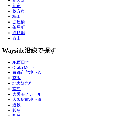
新大阪
新宿
枚方市
梅田
淀屋橋
茶屋町
道頓堀
青山
Wayside
沿線で探す
JR西日本
Osaka Metro
京都市営地下鉄
京阪
北大阪急行
南海
大阪モノレール
大阪駅前地下道
近鉄
阪急
阪神