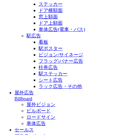
ステッカー
ドア横額面
窓上額面
ドア上額面
車体広告(電車・バス)
駅広告
看板
駅ポスター
ビジョン/サイネージ
フラッグ/バナー広告
柱巻広告
駅ステッカー
シート広告
ラック広告・その他
屋外広告
Billboard
屋外ビジョン
ビルボード
ロードサイン
車体広告
セールス