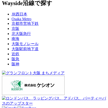
Wayside
沿線で探す
JR西日本
Osaka Metro
京都市営地下鉄
京阪
北大阪急行
南海
大阪モノレール
大阪駅前地下道
近鉄
阪急
阪神