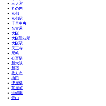
三ノ宮
丸の内
京都
京都駅
千里中央
名古屋
大阪
大阪難波駅
大阪駅
天王寺
尼崎
心斎橋
新大阪
新宿
枚方市
梅田
淀屋橋
茶屋町
道頓堀
青山