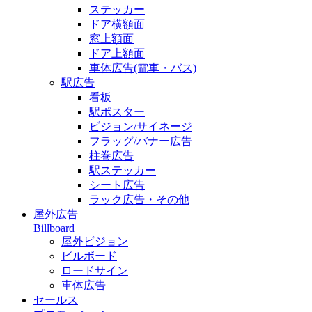
ステッカー
ドア横額面
窓上額面
ドア上額面
車体広告(電車・バス)
駅広告
看板
駅ポスター
ビジョン/サイネージ
フラッグ/バナー広告
柱巻広告
駅ステッカー
シート広告
ラック広告・その他
屋外広告
Billboard
屋外ビジョン
ビルボード
ロードサイン
車体広告
セールス