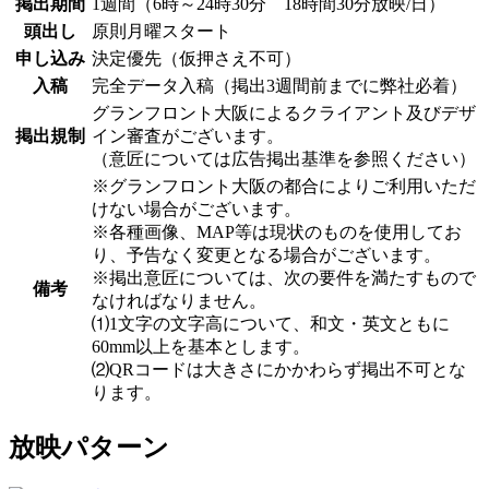
掲出期間
1週間（6時～24時30分 18時間30分放映/日）
頭出し
原則月曜スタート
申し込み
決定優先（仮押さえ不可）
入稿
完全データ入稿（掲出3週間前までに弊社必着）
グランフロント大阪によるクライアント及びデザ
掲出規制
イン審査がございます。
（意匠については広告掲出基準を参照ください）
※グランフロント大阪の都合によりご利用いただ
けない場合がございます。
※各種画像、MAP等は現状のものを使用してお
り、予告なく変更となる場合がございます。
※掲出意匠については、次の要件を満たすもので
備考
なければなりません。
⑴1文字の文字高について、和文・英文ともに
60mm以上を基本とします。
⑵QRコードは大きさにかかわらず掲出不可とな
ります。
放映パターン