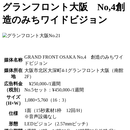
グランフロント大阪 No,4創
造のみちワイドビジョン
GRAND FRONT OSAKA No,4 創造のみちワイ
媒体名称
ドビジョン
媒体所在
大阪市北区大深町4-1グランフロント大阪（南館
地
2F）
広告料金
¥250,000-/1週間
（税別）
No.5セット：¥450,000-/1週間
サイズ
1,080×5,760（16：3）
（H×W）
1面（15秒素材1枠 12回/H）
仕様
※音声設備なし
形態
LEDビジョン（2.57mmピッチ）