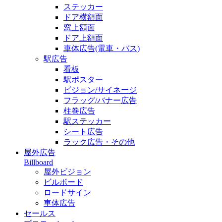
ステッカー
ドア横額面
窓上額面
ドア上額面
車体広告(電車・バス)
駅広告
看板
駅ポスター
ビジョン/サイネージ
フラッグ/バナー広告
柱巻広告
駅ステッカー
シート広告
ラック広告・その他
屋外広告
Billboard
屋外ビジョン
ビルボード
ロードサイン
車体広告
セールス