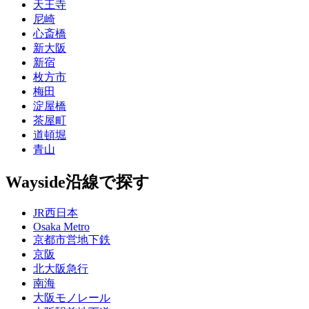
天王寺
尼崎
心斎橋
新大阪
新宿
枚方市
梅田
淀屋橋
茶屋町
道頓堀
青山
Wayside
沿線で探す
JR西日本
Osaka Metro
京都市営地下鉄
京阪
北大阪急行
南海
大阪モノレール