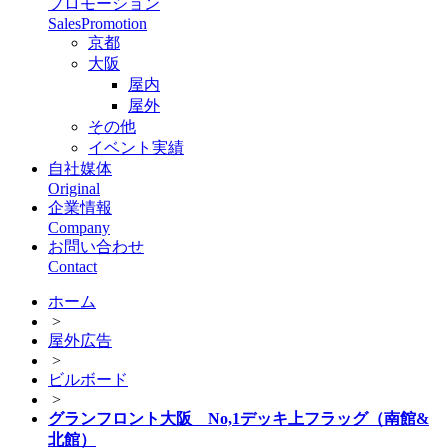
プロモーション
SalesPromotion
京都
大阪
屋内
屋外
その他
イベント実績
自社媒体
Original
企業情報
Company
お問い合わせ
Contact
ホーム
>
屋外広告
>
ビルボード
>
グランフロント大阪 No,1デッキ上フラッグ（南館&
北館）