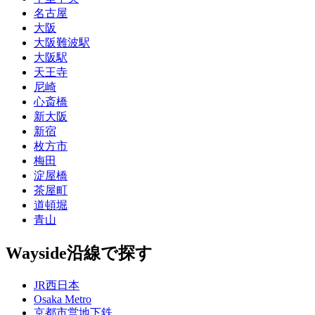
名古屋
大阪
大阪難波駅
大阪駅
天王寺
尼崎
心斎橋
新大阪
新宿
枚方市
梅田
淀屋橋
茶屋町
道頓堀
青山
Wayside
沿線で探す
JR西日本
Osaka Metro
京都市営地下鉄