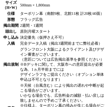
サイズ
500mm × 1,800mm
（H×W）
仕様
ターポリン幕（南館9枚、北館11枚 計20枚/40面）
形態
フラッグ広告
掲出期間
2週間・1週間
頭出し
原則月曜スタート
申し込み
決定優先（仮押さえ不可）
入稿
完全データ入稿（掲出3週間前までに弊社必着）
グランフロント大阪によるクライアント及びデザ
イン審査がございます。
（意匠については広告掲出基準を参照ください）
掲出規制
※Bデッキに関して、大阪市への意匠提出が必要
な為、1ヵ月半前までには
デザインラフをご提出ください（オプション単体
申込は不可となります）
※天候（台風含む）により掲出の遅れや中断が起
こる場合がございます。
いかなる場合でも、広告料金の減額・払い戻しは
致しませんので予めご了承ください。
※仕様上、ターポリン幕の撓みが生じる場合がご