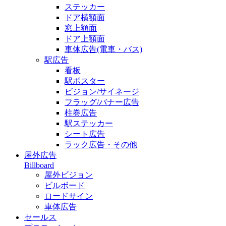
ステッカー
ドア横額面
窓上額面
ドア上額面
車体広告(電車・バス)
駅広告
看板
駅ポスター
ビジョン/サイネージ
フラッグ/バナー広告
柱巻広告
駅ステッカー
シート広告
ラック広告・その他
屋外広告
Billboard
屋外ビジョン
ビルボード
ロードサイン
車体広告
セールス