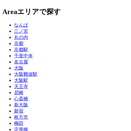
Area
エリアで探す
なんば
三ノ宮
丸の内
京都
京都駅
千里中央
名古屋
大阪
大阪難波駅
大阪駅
天王寺
尼崎
心斎橋
新大阪
新宿
枚方市
梅田
淀屋橋