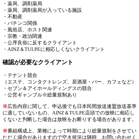
・薬局、調剤薬局
・薬局、調剤薬局が入っている施設
・不動産
・パチンコ関係
・風俗店、ホスト関連
・宗教・政治関連
・公序良俗に反するクライアント
・AINZ＆TULPEに相応しくないクライアント
確認が必要なクライアント
・テナント競合
（エステ、コンタクトレンズ、居酒屋・バー、カフェなど）
・セブン＆アイホールディングスの競合
・公営ギャンブル※総量規制あり
※
広告内容に関して、申込後でも日本民間放送連盟放送基準
に適していないもの、AINZ＆TULPE店頭での放映に相応し
くないと判断した場合は放映をお断りする場合があります。
※
番組構成上、業種によって時期により総量規制をさせてい
ただく場合がありますので空き状況は随時、お問い合わせく