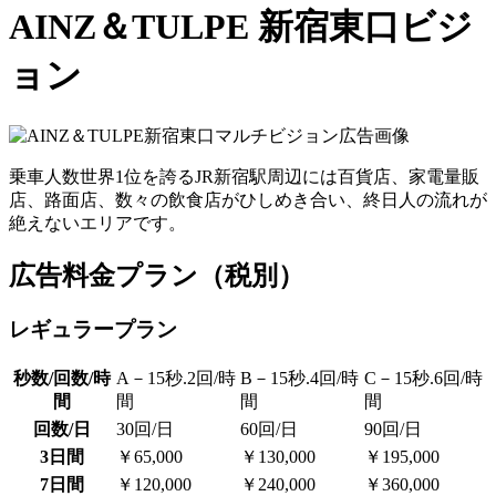
AINZ＆TULPE 新宿東口ビジ
ョン
乗車人数世界1位を誇るJR新宿駅周辺には百貨店、家電量販
店、路面店、数々の飲食店がひしめき合い、終日人の流れが
絶えないエリアです。
広告料金プラン（税別）
レギュラープラン
秒数/回数/時
A－15秒.2回/時
B－15秒.4回/時
C－15秒.6回/時
間
間
間
間
回数/日
30回/日
60回/日
90回/日
3日間
￥65,000
￥130,000
￥195,000
7日間
￥120,000
￥240,000
￥360,000