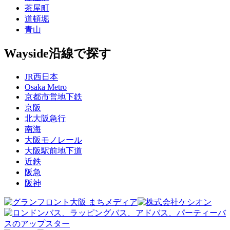
茶屋町
道頓堀
青山
Wayside
沿線で探す
JR西日本
Osaka Metro
京都市営地下鉄
京阪
北大阪急行
南海
大阪モノレール
大阪駅前地下道
近鉄
阪急
阪神