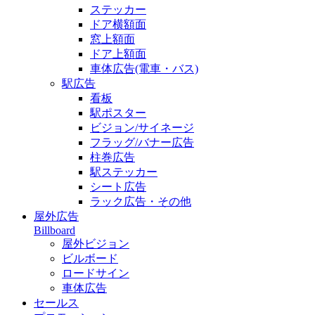
ステッカー
ドア横額面
窓上額面
ドア上額面
車体広告(電車・バス)
駅広告
看板
駅ポスター
ビジョン/サイネージ
フラッグ/バナー広告
柱巻広告
駅ステッカー
シート広告
ラック広告・その他
屋外広告
Billboard
屋外ビジョン
ビルボード
ロードサイン
車体広告
セールス