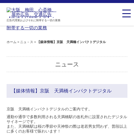
広告代理業およびそれに附帯する一切の業務
ホーム
>
ニュ－ス
>
【媒体情報】京阪 天満橋インパクトデジタル
ニュース
【媒体情報】京阪 天満橋インパクトデジタル
京阪 天満橋インパクトデジタルのご案内です。
通勤や通学で多数利用される天満橋駅の改札外に設置されたデジタル
サイネージです。
また、天満橋駅は桜の季節や天神祭の際は老若男女問わず、普段以上
に多くのお客様で賑わいます！