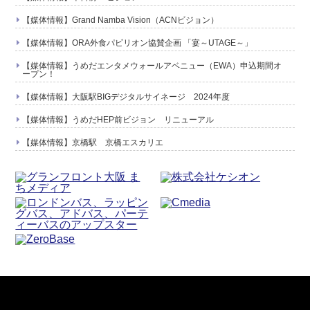
【媒体情報】Grand Namba Vision（ACNビジョン）
【媒体情報】ORA外食パビリオン協賛企画 「宴～UTAGE～」
【媒体情報】うめだエンタメウォールアベニュー（EWA）申込期間オ
ープン！
【媒体情報】大阪駅BIGデジタルサイネージ 2024年度
【媒体情報】うめだHEP前ビジョン リニューアル
【媒体情報】京橋駅 京橋エスカリエ