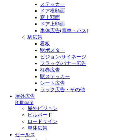
ステッカー
ドア横額面
窓上額面
ドア上額面
車体広告(電車・バス)
駅広告
看板
駅ポスター
ビジョン/サイネージ
フラッグ/バナー広告
柱巻広告
駅ステッカー
シート広告
ラック広告・その他
屋外広告
Billboard
屋外ビジョン
ビルボード
ロードサイン
車体広告
セールス