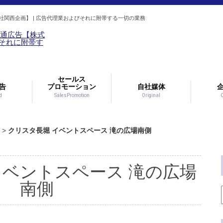
関西企画】 |
広告代理業およびそれに附帯する一切の業務
セールス
告
プロモーション
自社媒体
d
SalesPromotion
Original
・バス)
イネージ
ナー広告
・その他
ター
ョン
カー
ョン
イン
カー
額面
額面
ター
広告
ード
面
告
告
イベント実績
その他
京都
大阪
屋内
屋外
>
クリスタ長堀 イベントスペース 滝の広場南側
イベントスペース 滝の広場
南側