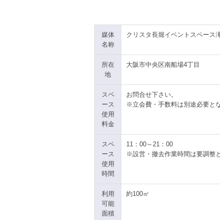
媒体
クリスタ長堀イベントスペース
名称
所在
大阪市中央区南船場4丁目
地
スペ
お問合せ下さい。
ース
※立会費・手数料は別途必要と
使用
料金
スペ
11：00～21：00
ース
※設営・撤去作業時間は要調整
使用
時間
利用
約100㎡
可能
面積