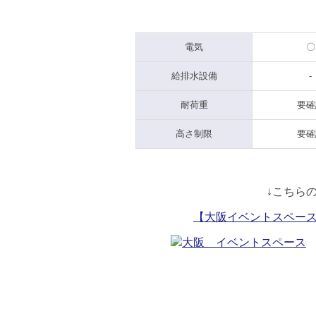
電気
〇
給排水設備
-
耐荷重
要確
高さ制限
要確
↓こちら
【大阪イベントスペー