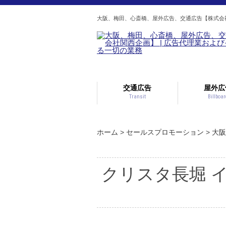
大阪、梅田、心斎橋、屋外広告、交通広告【株式会社
交通広告
屋外広
Transit
Billboar
車両広告
駅広告
車体広告(電車
ビジョン/サ
フラッグ/バ
ラック広告
中吊ポス
車内ビジ
駅ステッ
屋外ビジ
ロードサ
ステッ
ドア横
ドア上
駅ポス
シート
ビルボ
窓上額
柱巻広
車体広
看板
ホーム
>
セールスプロモーション
>
大阪
クリスタ長堀 