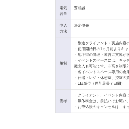
電気
要相談
容量
申込
決定優先
方法
・別途クライアント・実施内容
・使用開始日の1ヵ月前よりキ
・地下街の管理・運営に支障が
・イベントスペースには、キッ
規制
搬出入も可能です。※高さ制限2.
・各イベントスペース専用の倉
・什器・レジ・休憩室、控室の
・1日単位（原則最長７日間）
・クライアント、イベント内容
備考
・媒体料金は、前払いでお願い
・お申込後のキャンセルは、キ