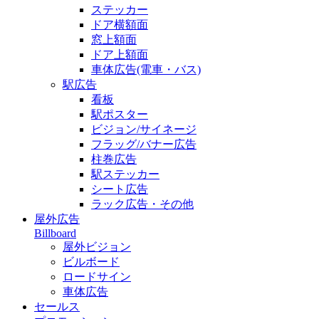
ステッカー
ドア横額面
窓上額面
ドア上額面
車体広告(電車・バス)
駅広告
看板
駅ポスター
ビジョン/サイネージ
フラッグ/バナー広告
柱巻広告
駅ステッカー
シート広告
ラック広告・その他
屋外広告
Billboard
屋外ビジョン
ビルボード
ロードサイン
車体広告
セールス