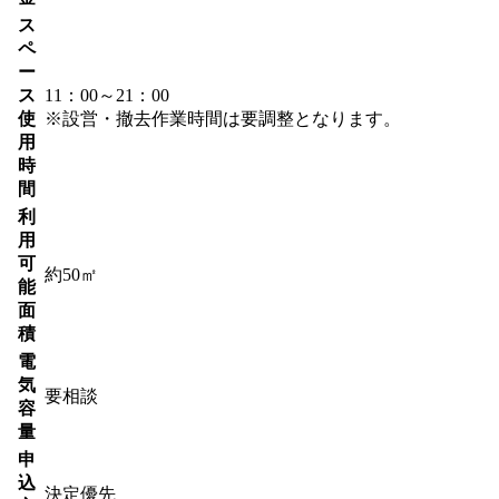
ス
ペ
ー
ス
11：00～21：00
使
※設営・撤去作業時間は要調整となります。
用
時
間
利
用
可
約50㎡
能
面
積
電
気
要相談
容
量
申
込
決定優先