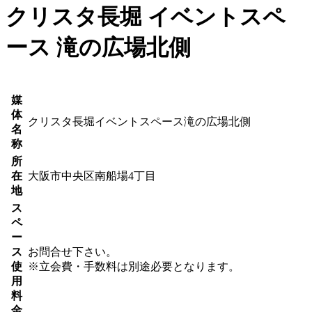
クリスタ長堀 イベントスペ
ース 滝の広場北側
媒
体
クリスタ長堀イベントスペース滝の広場北側
名
称
所
在
大阪市中央区南船場4丁目
地
ス
ペ
ー
ス
お問合せ下さい。
使
※立会費・手数料は別途必要となります。
用
料
金