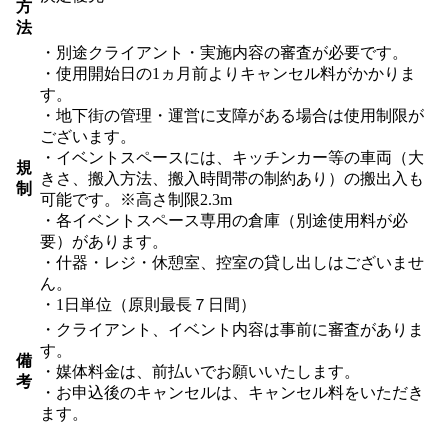
方
法
・別途クライアント・実施内容の審査が必要です。
・使用開始日の1ヵ月前よりキャンセル料がかかりま
す。
・地下街の管理・運営に支障がある場合は使用制限が
ございます。
・イベントスペースには、キッチンカー等の車両（大
規
きさ、搬入方法、搬入時間帯の制約あり）の搬出入も
制
可能です。※高さ制限2.3m
・各イベントスペース専用の倉庫（別途使用料が必
要）があります。
・什器・レジ・休憩室、控室の貸し出しはございませ
ん。
・1日単位（原則最長７日間）
・クライアント、イベント内容は事前に審査がありま
す。
備
・媒体料金は、前払いでお願いいたします。
考
・お申込後のキャンセルは、キャンセル料をいただき
ます。