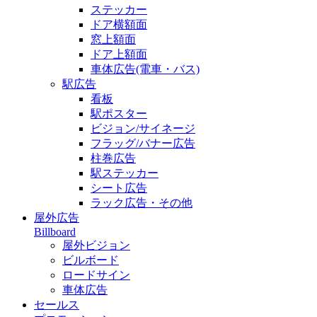
ステッカー
ドア横額面
窓上額面
ドア上額面
車体広告(電車・バス)
駅広告
看板
駅ポスター
ビジョン/サイネージ
フラッグ/バナー広告
柱巻広告
駅ステッカー
シート広告
ラック広告・その他
屋外広告
Billboard
屋外ビジョン
ビルボード
ロードサイン
車体広告
セールス